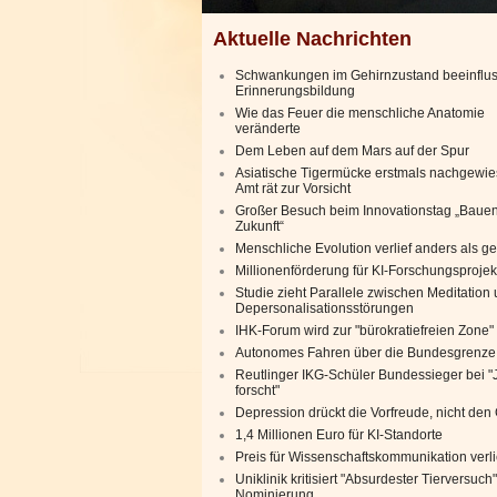
Aktuelle Nachrichten
Schwankungen im Gehirnzustand beeinflu
Erinnerungsbildung
Wie das Feuer die menschliche Anatomie
veränderte
Dem Leben auf dem Mars auf der Spur
Asiatische Tigermücke erstmals nachgewie
Amt rät zur Vorsicht
Großer Besuch beim Innovationstag „Bauen
Zukunft“
Menschliche Evolution verlief anders als g
Millionenförderung für KI-Forschungsprojek
Studie zieht Parallele zwischen Meditation
Depersonalisationsstörungen
IHK-Forum wird zur "bürokratiefreien Zone"
Autonomes Fahren über die Bundesgrenze
Reutlinger IKG-Schüler Bundessieger bei 
forscht"
Depression drückt die Vorfreude, nicht de
1,4 Millionen Euro für KI-Standorte
Preis für Wissenschaftskommunikation verl
Uniklinik kritisiert "Absurdester Tierversuch"
Nominierung