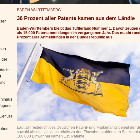
BADEN-WÜRTTEMBERG
36 Prozent aller Patente kamen aus dem Ländle
ssen
Baden-Württemberg bleibt das Tüftlerland Nummer 1. Davon zeugen 
als 15.000 Patentanmeldungen im vergangenen Jahr. Das macht rund
Prozent aller Anmeldungen in der Bundesrepublik aus.
sen-
 der
edacht
t
 und
 hinaus
"Jugend
n Genuss
Laut Jahresbericht des Deutschen Patent- und Markenamts belegt der 
iehen
sowohl absolut, als auch relativ zu den Einwohnerzahlen den Spitzenplat
-
100.000 Einwohner kamen 135 Patente.