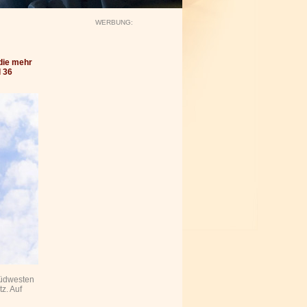
WERBUNG:
die mehr
 36
Südwesten
z. Auf