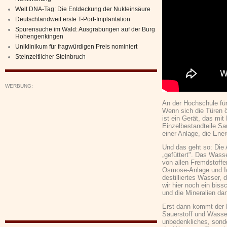
Welt DNA-Tag: Die Entdeckung der Nukleinsäure
Deutschlandweit erste T-Port-Implantation
Spurensuche im Wald: Ausgrabungen auf der Burg
Hohengenkingen
Uniklinikum für fragwürdigen Preis nominiert
Steinzeitlicher Steinbruch
WERBUNG:
An der Hochschule für 
Wenn sich die Türen öf
ist ein Gerät, das mi
Einzelbestandteile Sa
einer Anlage, die Ene
Und das geht so: Die
„gefüttert". Das Wasse
von allen Fremdstoffe
Osmose-Anlage und I
destilliertes Wasser,
wir hier noch ein bis
und die Mineralien dan
Erst dann kommt der 
Sauerstoff und Wasser
unbedenkliches, sonde