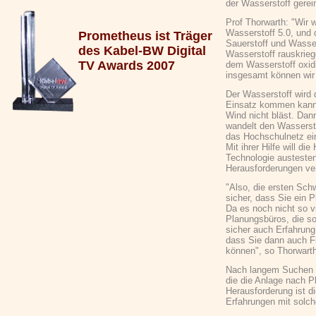
der Wasserstoff gerein
Prof Thorwarth: "Wir 
Wasserstoff 5.0, und
Prometheus ist Träger
Sauerstoff und Wasser
des Kabel-BW Digital
Wasserstoff rauskrieg
TV Awards 2007
dem Wasserstoff oxid
insgesamt können wir
Der Wasserstoff wird 
Einsatz kommen kann.
Wind nicht bläst. Dan
wandelt den Wassersto
das Hochschulnetz ein
Mit ihrer Hilfe will d
Technologie austeste
Herausforderungen v
"Also, die ersten Schw
sicher, dass Sie ein
Da es noch nicht so vi
Planungsbüros, die s
sicher auch Erfahrung
dass Sie dann auch F
können", so Thorwarth
Nach langem Suchen f
die die Anlage nach P
Herausforderung ist 
Erfahrungen mit solch