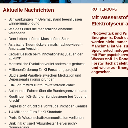
Aktuelle Nachrichten
ROTTENBURG
Mit Wasserstof
Schwankungen im Gehirnzustand beeinflussen
Elektrolyseur 
Erinnerungsbildung
Wie das Feuer die menschliche Anatomie
veränderte
Photovoltaik und W
Energiemix. Doch de
Dem Leben auf dem Mars auf der Spur
werden nicht immer 
Asiatische Tigermücke erstmals nachgewiesen-
Manchmal ist viel zu
Amt rät zur Vorsicht
Speichertechnologie
Großer Besuch beim Innovationstag „Bauen der
mit Pumpspeicherwer
Zukunft“
Wasserstoff. In Rott
Forstwirtschaft steht
Menschliche Evolution verlief anders als gedacht
und wie er zur Ener
Millionenförderung für KI-Forschungsprojekt
angesehen.
Studie zieht Parallele zwischen Meditation und
Depersonalisationsstörungen
IHK-Forum wird zur "bürokratiefreien Zone"
Autonomes Fahren über die Bundesgrenze hinaus
Reutlinger IKG-Schüler Bundessieger bei "Jugend
forscht"
Depression drückt die Vorfreude, nicht den Genuss
1,4 Millionen Euro für KI-Standorte
Preis für Wissenschaftskommunikation verliehen
Uniklinik kritisiert "Absurdester Tierversuch"-
Nominierung