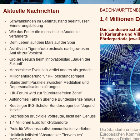
Aktuelle Nachrichten
BADEN-WÜRTTEMB
1,4 Millionen E
Schwankungen im Gehirnzustand beeinflussen
Erinnerungsbildung
Das Landeswirtschaft
Wie das Feuer die menschliche Anatomie
in Karlsruhe und Vil
veränderte
Förderperiode jeweil
Dem Leben auf dem Mars auf der Spur
Asiatische Tigermücke erstmals nachgewiesen-
Amt rät zur Vorsicht
Großer Besuch beim Innovationstag „Bauen der
Zukunft“
Menschliche Evolution verlief anders als gedacht
Millionenförderung für KI-Forschungsprojekt
Studie zieht Parallele zwischen Meditation und
Depersonalisationsstörungen
IHK-Forum wird zur "bürokratiefreien Zone"
Autonomes Fahren über die Bundesgrenze hinaus
Reutlinger IKG-Schüler Bundessieger bei "Jugend
forscht"
Depression drückt die Vorfreude, nicht den Genuss
1,4 Millionen Euro für KI-Standorte
Preis für Wissenschaftskommunikation verliehen
Die Standorte entsta
Europäischen Kommis
Uniklinik kritisiert "Absurdester Tierversuch"-
"European Digital Inn
Nominierung