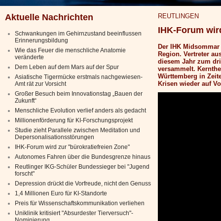
Aktuelle Nachrichten
REUTLINGEN
IHK-Forum wird
Schwankungen im Gehirnzustand beeinflussen
Erinnerungsbildung
Der IHK Midsommar z
Wie das Feuer die menschliche Anatomie
Region. Vertreter au
veränderte
diesem Jahr zum dr
Dem Leben auf dem Mars auf der Spur
versammelt. Kernthe
Württemberg in Zeit
Asiatische Tigermücke erstmals nachgewiesen-
Krisen wieder auf V
Amt rät zur Vorsicht
Großer Besuch beim Innovationstag „Bauen der
Zukunft“
Menschliche Evolution verlief anders als gedacht
Millionenförderung für KI-Forschungsprojekt
Studie zieht Parallele zwischen Meditation und
Depersonalisationsstörungen
IHK-Forum wird zur "bürokratiefreien Zone"
Autonomes Fahren über die Bundesgrenze hinaus
Reutlinger IKG-Schüler Bundessieger bei "Jugend
forscht"
Depression drückt die Vorfreude, nicht den Genuss
1,4 Millionen Euro für KI-Standorte
Preis für Wissenschaftskommunikation verliehen
Uniklinik kritisiert "Absurdester Tierversuch"-
Nominierung