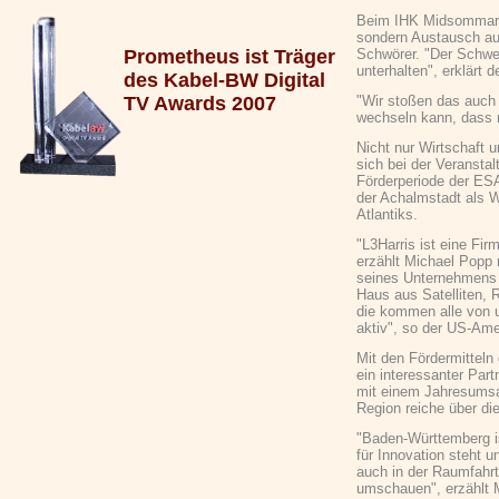
Beim IHK Midsommar s
sondern Austausch au
Prometheus ist Träger
Schwörer. "Der Schwer
unterhalten", erklärt 
des Kabel-BW Digital
TV Awards 2007
"Wir stoßen das auch 
wechseln kann, dass 
Nicht nur Wirtschaft 
sich bei der Veransta
Förderperiode der ES
der Achalmstadt als W
Atlantiks.
"L3Harris ist eine Fi
erzählt Michael Popp m
seines Unternehmens a
Haus aus Satelliten, 
die kommen alle von u
aktiv", so der US-Ame
Mit den Fördermitteln
ein interessanter Pa
mit einem Jahresumsat
Region reiche über die
"Baden-Württemberg is
für Innovation steht 
auch in der Raumfahrt 
umschauen", erzählt 