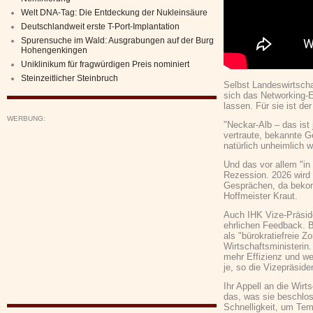
Welt DNA-Tag: Die Entdeckung der Nukleinsäure
Deutschlandweit erste T-Port-Implantation
Spurensuche im Wald: Ausgrabungen auf der Burg
Hohengenkingen
Uniklinikum für fragwürdigen Preis nominiert
Steinzeitlicher Steinbruch
Selbst Landeswirtscha
sich das Networking-
lassen. Für sie ist d
WERBUNG:
"Neckar-Alb – das ist
vertraute, bekannte G
natürlich unheimlich w
Und das vor allem "in 
Rezession. 2026 wird 
Gesprächen, da beko
Hoffmeister Kraut.
Auch IHK Vize-Präside
ehrlichen Feedback. 
als "bürokratiefreie 
Wirtschaftsministerin
mehr Effizienz und we
je, so die Vizepräsiden
Ihr Appell an die Wirt
das, was sie beschlos
Schnelligkeit, um Te