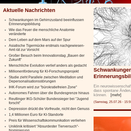
Aktuelle Nachrichten
Schwankungen im Gehirnzustand beeinflussen
Erinnerungsbildung
Wie das Feuer die menschliche Anatomie
veränderte
Dem Leben auf dem Mars auf der Spur
Asiatische Tigermücke erstmals nachgewiesen-
Amt rät zur Vorsicht
Großer Besuch beim Innovationstag „Bauen der
Zukunft“
Menschliche Evolution verlief anders als gedacht
Schwankungen 
Millionenförderung für KI-Forschungsprojekt
Erinnerungsbi
Studie zieht Parallele zwischen Meditation und
Depersonalisationsstörungen
Ein neurowissenschaft
IHK-Forum wird zur "bürokratiefreien Zone"
dass spontane Änderu
Autonomes Fahren über die Bundesgrenze hinaus
können.
[mehr]
Reutlinger IKG-Schüler Bundessieger bei "Jugend
(Samstag, 25.07.26 - 15
forscht"
Depression drückt die Vorfreude, nicht den Genuss
1,4 Millionen Euro für KI-Standorte
Preis für Wissenschaftskommunikation verliehen
Uniklinik kritisiert "Absurdester Tierversuch"-
Nominierung