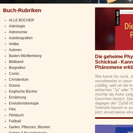
Buch-Rubriken
ALLE BÜCHER
Astrologie
Astronomie
Autobiografien
Antike
Autoren
Baden-Württemberg
Die geheime Phy
Schicksal - Kan
Bildband
Phänomene erkl
Biografien
Comic
Wer kennt ihn nicht, 
Christentum
unvorbereitet in unser
zufällig, weil wir di
Drama
einfachen "Ja" oder "N
Englische Bücher
möchte der Autor zeige
Ernährung
Gesichter besitzt. Das 
dagegen der "Zufall hö
Evolutionsbiologie
Vielmehr basiert er 
Film
jetzt ansatzweise erk
Filmbuch
Fußball
Garten, Pflanzen, Blumen
Gehirn & Neurobiologie