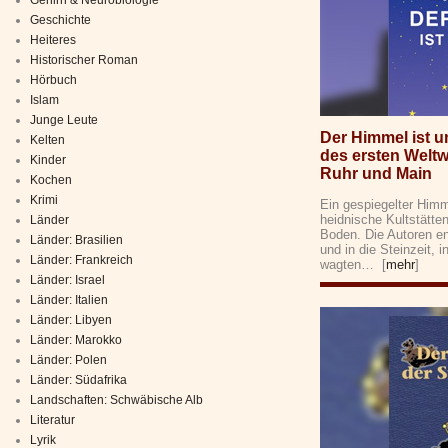
Geschichte
Heiteres
Historischer Roman
Hörbuch
Islam
Junge Leute
Der Himmel ist u
Kelten
des ersten Welt
Kinder
Ruhr und Main
Kochen
Krimi
Ein gespiegelter Himm
heidnische Kultstätte
Länder
Boden. Die Autoren ent
Länder: Brasilien
und in die Steinzeit, 
Länder: Frankreich
wagten… [
mehr
]
Länder: Israel
Länder: Italien
Länder: Libyen
Länder: Marokko
Länder: Polen
Länder: Südafrika
Landschaften: Schwäbische Alb
Literatur
Lyrik