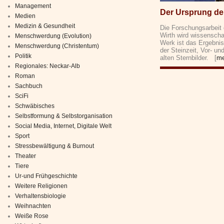
Management
Der Ursprung de
Medien
Medizin & Gesundheit
Die Forschungsarbeit
Wirth wird wissenscha
Menschwerdung (Evolution)
Werk ist das Ergebni
Menschwerdung (Christentum)
der Steinzeit, Vor- u
Politik
alten Sternbilder. [
me
Regionales: Neckar-Alb
Roman
Sachbuch
SciFi
Schwäbisches
Selbstformung & Selbstorganisation
Social Media, Internet, Digitale Welt
Sport
Stressbewältigung & Burnout
Theater
Tiere
Ur-und Frühgeschichte
Weitere Religionen
Verhaltensbiologie
Weihnachten
Weiße Rose