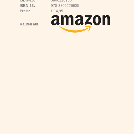
ISBN-10:
3806226938
ISBN-13:
978-3806226935
Preis:
€ 14,95
Kaufen auf