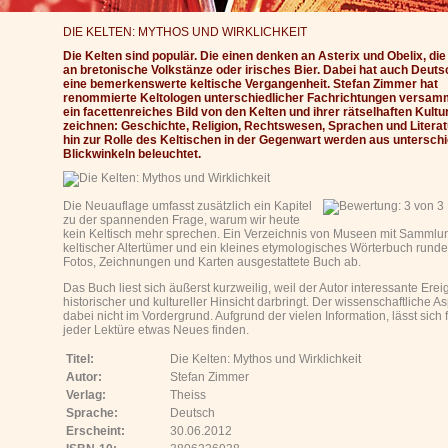
DIE KELTEN: MYTHOS UND WIRKLICHKEIT
Die Kelten sind populär. Die einen denken an Asterix und Obelix, di
an bretonische Volkstänze oder irisches Bier. Dabei hat auch Deuts
eine bemerkenswerte keltische Vergangenheit. Stefan Zimmer hat
renommierte Keltologen unterschiedlicher Fachrichtungen versam
ein facettenreiches Bild von den Kelten und ihrer rätselhaften Kultu
zeichnen: Geschichte, Religion, Rechtswesen, Sprachen und Literat
hin zur Rolle des Keltischen in der Gegenwart werden aus untersch
Blickwinkeln beleuchtet.
Die Neuauflage umfasst zusätzlich ein Kapitel
zu der spannenden Frage, warum wir heute
kein Keltisch mehr sprechen. Ein Verzeichnis von Museen mit Samml
keltischer Altertümer und ein kleines etymologisches Wörterbuch runde
Fotos, Zeichnungen und Karten ausgestattete Buch ab.
Das Buch liest sich äußerst kurzweilig, weil der Autor interessante Erei
historischer und kultureller Hinsicht darbringt. Der wissenschaftliche As
dabei nicht im Vordergrund. Aufgrund der vielen Information, lässt sich f
jeder Lektüre etwas Neues finden.
Titel:
Die Kelten: Mythos und Wirklichkeit
Autor:
Stefan Zimmer
Verlag:
Theiss
Sprache:
Deutsch
Erscheint:
30.06.2012