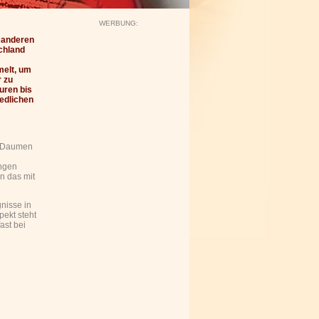
WERBUNG:
e anderen
chland
melt, um
r zu
uren bis
iedlichen
ungen
n das mit
gnisse in
pekt steht
ast bei