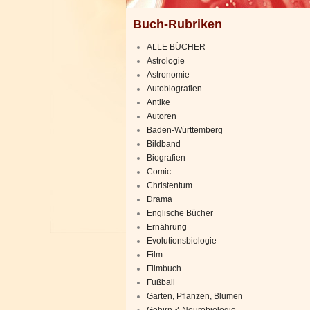
Buch-Rubriken
ALLE BÜCHER
Astrologie
Astronomie
Autobiografien
Antike
Autoren
Baden-Württemberg
Bildband
Biografien
Comic
Christentum
Drama
Englische Bücher
Ernährung
Evolutionsbiologie
Film
Filmbuch
Fußball
Garten, Pflanzen, Blumen
Gehirn & Neurobiologie