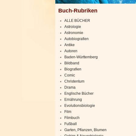
Buch-Rubriken
ALLE BÜCHER
Astrologie
Astronomie
Autobiografien
Antike
Autoren
Baden-Württemberg
Bildband
Biografien
Comic
Christentum
Drama
Englische Bücher
Ernährung
Evolutionsbiologie
Film
Filmbuch
Fußball
Garten, Pflanzen, Blumen
Gehirn & Neurobiologie