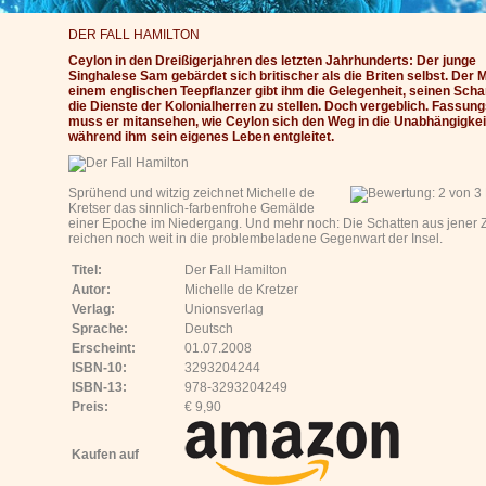
DER FALL HAMILTON
Ceylon in den Dreißigerjahren des letzten Jahrhunderts: Der junge
Singhalese Sam gebärdet sich britischer als die Briten selbst. Der 
einem englischen Teepflanzer gibt ihm die Gelegenheit, seinen Schar
die Dienste der Kolonialherren zu stellen. Doch vergeblich. Fassun
muss er mitansehen, wie Ceylon sich den Weg in die Unabhängigkei
während ihm sein eigenes Leben entgleitet.
Sprühend und witzig zeichnet Michelle de
Kretser das sinnlich-farbenfrohe Gemälde
einer Epoche im Niedergang. Und mehr noch: Die Schatten aus jener Z
reichen noch weit in die problembeladene Gegenwart der Insel.
Titel:
Der Fall Hamilton
Autor:
Michelle de Kretzer
Verlag:
Unionsverlag
Sprache:
Deutsch
Erscheint:
01.07.2008
ISBN-10:
3293204244
ISBN-13:
978-3293204249
Preis:
€ 9,90
Kaufen auf