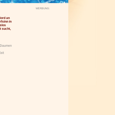
WERBUNG:
Mord an
fsinn in
gslos
t sucht,
eit