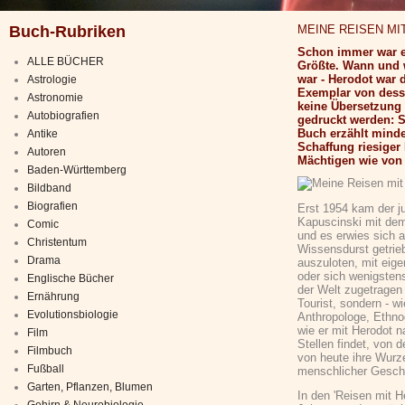
Buch-Rubriken
MEINE REISEN MI
Schon immer war er 
ALLE BÜCHER
Größte. Wann und 
war - Herodot war d
Astrologie
Exemplar von dess
Astronomie
keine Übersetzung d
Autobiografien
gedruckt werden: S
Buch erzählt minde
Antike
Schaffung riesiger
Autoren
Mächtigen wie von 
Baden-Württemberg
Bildband
Biografien
Erst 1954 kam der j
Kapuscinski mit dem
Comic
und es erwies sich a
Christentum
Wissensdurst getrie
Drama
auszuloten, mit eig
oder sich wenigsten
Englische Bücher
der Welt zugetragen 
Ernährung
Tourist, sondern - w
Evolutionsbiologie
Anthropologe, Ethnog
wie er mit Herodot n
Film
Stellen findet, von 
Filmbuch
von heute ihre Wurz
Fußball
menschlicher Geschic
Garten, Pflanzen, Blumen
In den 'Reisen mit H
Gehirn & Neurobiologie