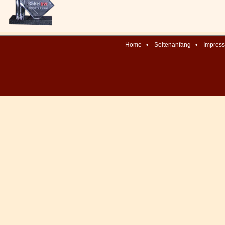
Home
•
Seitenanfang
•
Impres