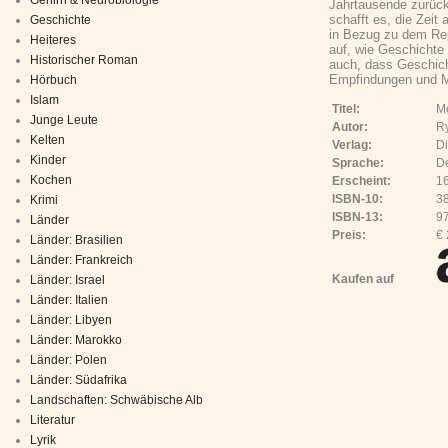
Jahrtausende zurück,
schafft es, die Zeit
Geschichte
in Bezug zu dem Rep
Heiteres
auf, wie Geschichte 
Historischer Roman
auch, dass Geschich
Empfindungen und M
Hörbuch
Islam
Titel:
Me
Junge Leute
Autor:
Ry
Kelten
Verlag:
Di
Kinder
Sprache:
D
Kochen
Erscheint:
1
ISBN-10:
3
Krimi
ISBN-13:
9
Länder
Preis:
€ 
Länder: Brasilien
Länder: Frankreich
Kaufen auf
Länder: Israel
Länder: Italien
Länder: Libyen
Länder: Marokko
Länder: Polen
Länder: Südafrika
Landschaften: Schwäbische Alb
Literatur
Lyrik