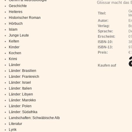
Glossar macht das 
Geschichte
Ge
Heiteres
Titel:
M
Historischer Roman
Autor:
E
Hörbuch
Verlag:
B
Islam
Sprache:
D
Junge Leute
Erscheint:
0
Kelten
ISBN-10:
3
Kinder
ISBN-13:
9
Preis:
€ 
Kochen
Krimi
Länder
Kaufen auf
Länder: Brasilien
Länder: Frankreich
Länder: Israel
Länder: Italien
Länder: Libyen
Länder: Marokko
Länder: Polen
Länder: Südafrika
Landschaften: Schwäbische Alb
Literatur
Lyrik