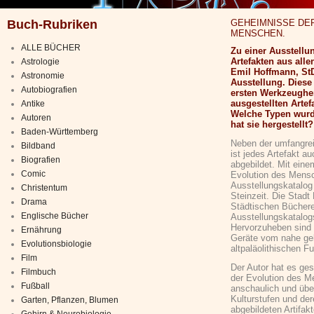
Buch-Rubriken
GEHEIMNISSE DER
MENSCHEN.
ALLE BÜCHER
Zu einer Ausstellu
Artefakten aus all
Astrologie
Emil Hoffmann, StD
Astronomie
Ausstellung. Diese 
Autobiografien
ersten Werkzeughers
ausgestellten Arte
Antike
Welche Typen wurd
Autoren
hat sie hergestellt?
Baden-Württemberg
Neben der umfangre
Bildband
ist jedes Artefakt au
Biografien
abgebildet. Mit eine
Comic
Evolution des Mensc
Ausstellungskatalog
Christentum
Steinzeit. Die Stadt
Drama
Städtischen Büchere
Englische Bücher
Ausstellungskatalog
Hervorzuheben sind 
Ernährung
Geräte vom nahe gel
Evolutionsbiologie
altpaläolithischen F
Film
Der Autor hat es ge
Filmbuch
der Evolution des M
Fußball
anschaulich und übe
Kulturstufen und de
Garten, Pflanzen, Blumen
abgebildeten Artifak
Gehirn & Neurobiologie