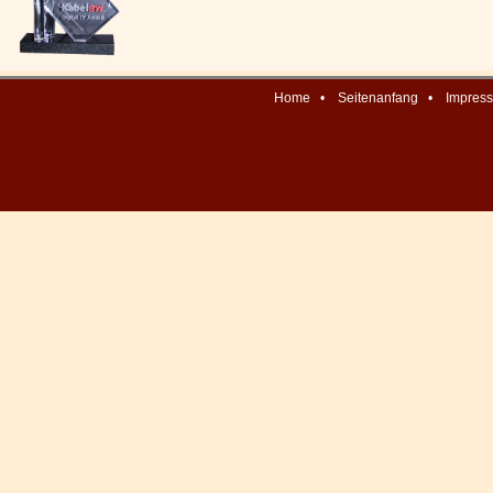
Home
•
Seitenanfang
•
Impres