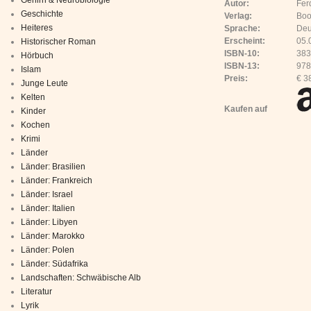
Autor:
Fer
Geschichte
Verlag:
Boo
Heiteres
Sprache:
Deu
Erscheint:
05.
Historischer Roman
ISBN-10:
38
Hörbuch
ISBN-13:
978
Islam
Preis:
€ 3
Junge Leute
Kelten
Kaufen auf
Kinder
Kochen
Krimi
Länder
Länder: Brasilien
Länder: Frankreich
Länder: Israel
Länder: Italien
Länder: Libyen
Länder: Marokko
Länder: Polen
Länder: Südafrika
Landschaften: Schwäbische Alb
Literatur
Lyrik