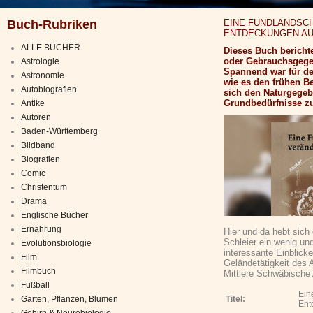
Buch-Rubriken
EINE FUNDLANDSC
ENTDECKUNGEN AU
ALLE BÜCHER
Dieses Buch bericht
oder Gebrauchsgegen
Astrologie
Spannend war für de
Astronomie
wie es den frühen B
Autobiografien
sich den Naturgegeb
Grundbedürfnisse z
Antike
Autoren
Baden-Württemberg
Bildband
Biografien
Comic
Christentum
Drama
Englische Bücher
Ernährung
Hier und da hebt sich 
Schleier ein wenig und
Evolutionsbiologie
interessante Einblicke
Film
Geländetätigkeit des 
Filmbuch
Mittlere Schwäbische A
Fußball
Ein
Garten, Pflanzen, Blumen
Titel:
Ent
Gehirn & Neurobiologie