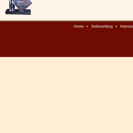
Home
•
Seitenanfang
•
Impres