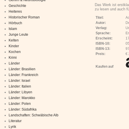
Das Werk ist erstkla
Geschichte
zu lesen und auch fü
Heiteres
Historischer Roman
Titel:
Ac
Autor:
De
Hörbuch
Verlag:
Un
Islam
Sprache:
En
Junge Leute
Erscheint:
1
Kelten
ISBN-10:
0
Kinder
ISBN-13:
9
Kochen
Preis:
€ 
Krimi
Länder
Kaufen auf
Länder: Brasilien
Länder: Frankreich
Länder: Israel
Länder: Italien
Länder: Libyen
Länder: Marokko
Länder: Polen
Länder: Südafrika
Landschaften: Schwäbische Alb
Literatur
Lyrik