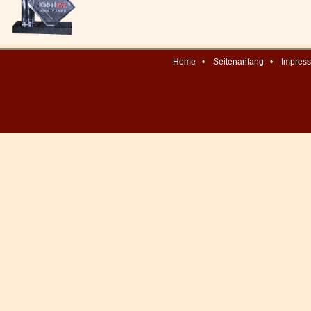
Home
•
Seitenanfang
•
Impres