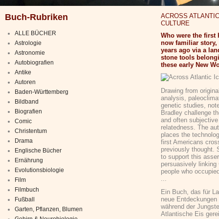
Buch-Rubriken
ACROSS ATLANTIC
CULTURE
ALLE BÜCHER
Who were the first
now familiar story
Astrologie
years ago via a lan
Astronomie
stone tools belongi
Autobiografien
these early New Wor
Antike
Autoren
Drawing from origina
Baden-Württemberg
analysis, paleoclima
Bildband
genetic studies, not
Biografien
Bradley challenge the
and often subjective 
Comic
relatedness. The aut
Christentum
places the technolog
Drama
first Americans cross
previously thought.
Englische Bücher
to support this asse
Ernährung
persuasively linking
Evolutionsbiologie
people who occupied
...
Film
Filmbuch
Ein Buch, das für La
neue Entdeckungen 
Fußball
während der Jungste
Garten, Pflanzen, Blumen
Atlantische Eis gerei
Gehirn & Neurobiologie