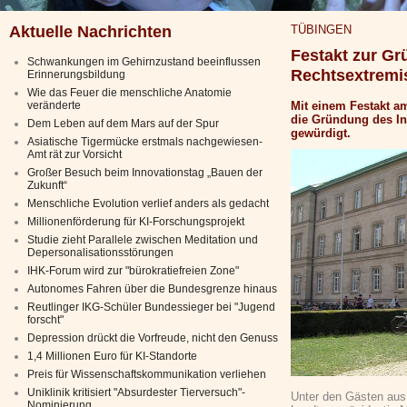
Aktuelle Nachrichten
TÜBINGEN
Festakt zur Gr
Schwankungen im Gehirnzustand beeinflussen
Rechtsextrem
Erinnerungsbildung
Wie das Feuer die menschliche Anatomie
veränderte
Mit einem Festakt a
die Gründung des In
Dem Leben auf dem Mars auf der Spur
gewürdigt.
Asiatische Tigermücke erstmals nachgewiesen-
Amt rät zur Vorsicht
Großer Besuch beim Innovationstag „Bauen der
Zukunft“
Menschliche Evolution verlief anders als gedacht
Millionenförderung für KI-Forschungsprojekt
Studie zieht Parallele zwischen Meditation und
Depersonalisationsstörungen
IHK-Forum wird zur "bürokratiefreien Zone"
Autonomes Fahren über die Bundesgrenze hinaus
Reutlinger IKG-Schüler Bundessieger bei "Jugend
forscht"
Depression drückt die Vorfreude, nicht den Genuss
1,4 Millionen Euro für KI-Standorte
Preis für Wissenschaftskommunikation verliehen
Uniklinik kritisiert "Absurdester Tierversuch"-
Unter den Gästen aus 
Nominierung