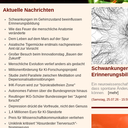
Aktuelle Nachrichten
Schwankungen im Gehirnzustand beeinflussen
Erinnerungsbildung
Wie das Feuer die menschliche Anatomie
veränderte
Dem Leben auf dem Mars auf der Spur
Asiatische Tigermücke erstmals nachgewiesen-
Amt rät zur Vorsicht
Großer Besuch beim Innovationstag „Bauen der
Zukunft“
Menschliche Evolution verlief anders als gedacht
Schwankungen 
Millionenförderung für KI-Forschungsprojekt
Erinnerungsbi
Studie zieht Parallele zwischen Meditation und
Depersonalisationsstörungen
Ein neurowissenschaft
IHK-Forum wird zur "bürokratiefreien Zone"
dass spontane Änderu
Autonomes Fahren über die Bundesgrenze hinaus
können.
[mehr]
Reutlinger IKG-Schüler Bundessieger bei "Jugend
(Samstag, 25.07.26 - 15
forscht"
Depression drückt die Vorfreude, nicht den Genuss
1,4 Millionen Euro für KI-Standorte
Preis für Wissenschaftskommunikation verliehen
Uniklinik kritisiert "Absurdester Tierversuch"-
Nominierung