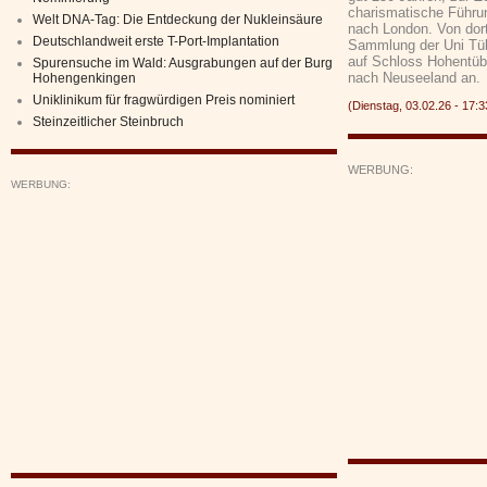
charismatische Führu
Welt DNA-Tag: Die Entdeckung der Nukleinsäure
nach London. Von dor
Deutschlandweit erste T-Port-Implantation
Sammlung der Uni Tüb
auf Schloss Hohentübi
Spurensuche im Wald: Ausgrabungen auf der Burg
nach Neuseeland an.
Hohengenkingen
Uniklinikum für fragwürdigen Preis nominiert
(Dienstag, 03.02.26 - 17
Steinzeitlicher Steinbruch
WERBUNG:
WERBUNG: