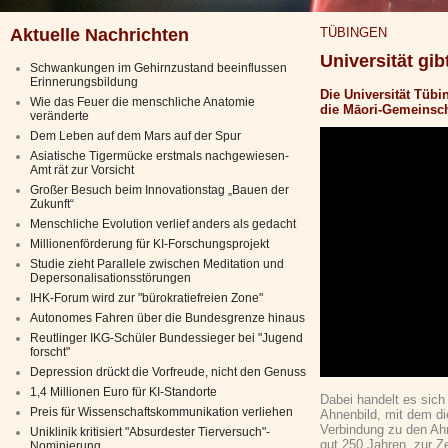
Aktuelle Nachrichten
TÜBINGEN
Universität gi
Schwankungen im Gehirnzustand beeinflussen
Erinnerungsbildung
Die Universität Tübi
Wie das Feuer die menschliche Anatomie
die Māori-Gemeinsch
veränderte
Dem Leben auf dem Mars auf der Spur
Asiatische Tigermücke erstmals nachgewiesen-
Amt rät zur Vorsicht
Großer Besuch beim Innovationstag „Bauen der
Zukunft“
Menschliche Evolution verlief anders als gedacht
Millionenförderung für KI-Forschungsprojekt
Studie zieht Parallele zwischen Meditation und
Depersonalisationsstörungen
IHK-Forum wird zur "bürokratiefreien Zone"
Autonomes Fahren über die Bundesgrenze hinaus
Reutlinger IKG-Schüler Bundessieger bei "Jugend
forscht"
Depression drückt die Vorfreude, nicht den Genuss
1,4 Millionen Euro für KI-Standorte
Dabei handelt es sich
Preis für Wissenschaftskommunikation verliehen
Ahnenbild, mit dem di
Verbindung zu den Ahn
Uniklinik kritisiert "Absurdester Tierversuch"-
gut 250 Jahren, zur Z
Nominierung