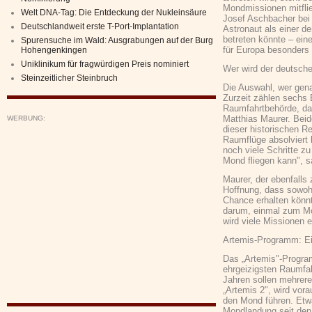
Mondmissionen mitflie
Welt DNA-Tag: Die Entdeckung der Nukleinsäure
Josef Aschbacher bei
Deutschlandweit erste T-Port-Implantation
Astronaut als einer d
betreten könnte – ein
Spurensuche im Wald: Ausgrabungen auf der Burg
für Europa besonders 
Hohengenkingen
Uniklinikum für fragwürdigen Preis nominiert
Wer wird der deutsch
Steinzeitlicher Steinbruch
Die Auswahl, wer gena
Zurzeit zählen sechs 
Raumfahrtbehörde, da
Matthias Maurer. Beide
WERBUNG:
dieser historischen Re
Raumflüge absolviert h
noch viele Schritte z
Mond fliegen kann", s
Maurer, der ebenfalls
Hoffnung, dass sowoh
Chance erhalten könnt
darum, einmal zum Mo
wird viele Missionen e
Artemis-Programm: Ein
Das „Artemis"-Program
ehrgeizigsten Raumfa
Jahren sollen mehrer
„Artemis 2", wird vor
den Mond führen. Etwa 
Mondlandung seit den 