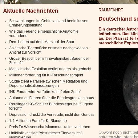
Aktuelle Nachrichten
RAUMFAHRT
Deutschland s
Schwankungen im Gehirnzustand beeinflussen
Erinnerungsbildung
Ein deutscher Astr
Wie das Feuer die menschliche Anatomie
teilnehmen. Das kün
veränderte
an. Der Plan ist Te
Dem Leben auf dem Mars auf der Spur
menschliche Explora
Asiatische Tigermücke erstmals nachgewiesen-
Amt rät zur Vorsicht
Großer Besuch beim Innovationstag „Bauen der
Zukunft“
Menschliche Evolution verlief anders als gedacht
Millionenförderung für KI-Forschungsprojekt
Studie zieht Parallele zwischen Meditation und
Depersonalisationsstörungen
IHK-Forum wird zur "bürokratiefreien Zone"
Autonomes Fahren über die Bundesgrenze hinaus
Reutlinger IKG-Schüler Bundessieger bei "Jugend
forscht"
Depression drückt die Vorfreude, nicht den Genuss
1,4 Millionen Euro für KI-Standorte
Preis für Wissenschaftskommunikation verliehen
Obwohl noch nicht bek
Uniklinik kritisiert "Absurdester Tierversuch"-
antreten wird, steht b
Nominierung