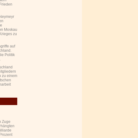
dern
 Frieden
h Neymeyr
den
ne
 von Moskau
Krieges zu
griffe auf
chland.
e Politik
.
tschland
tgliedern
h zu einem
utschen
narbeit
m Zuge
erhängten
lliarde
Prozent