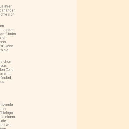
d
us ihrer
hbarländer
chte sich
gen
 Gemeinden
ulian-Chaim
 oft
 sehr
st. Denn
en sie
reichen
dreas
ten Zeile
en wird,
rändert,
des
rsitzende
oren
ffskriege
l in einem
 die
nell wie