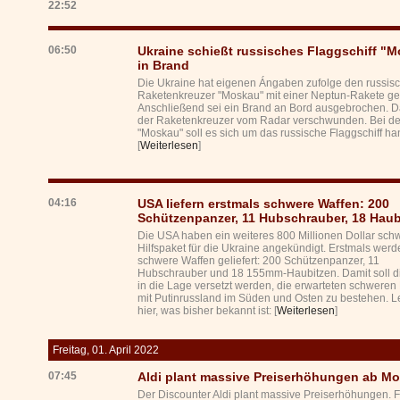
22:52
06:50
Ukraine schießt russisches Flaggschiff "
in Brand
Die Ukraine hat eigenen Ángaben zufolge den russis
Raketenkreuzer "Moskau" mit einer Neptun-Rakete get
Anschließend sei ein Brand an Bord ausgebrochen. D
der Raketenkreuzer vom Radar verschwunden. Bei de
"Moskau" soll es sich um das russische Flaggschiff ha
[
Weiterlesen
]
04:16
USA liefern erstmals schwere Waffen: 200
Schützenpanzer, 11 Hubschrauber, 18 Haub
Die USA haben ein weiteres 800 Millionen Dollar sch
Hilfspaket für die Ukraine angekündigt. Erstmals wer
schwere Waffen geliefert: 200 Schützenpanzer, 11
Hubschrauber und 18 155mm-Haubitzen. Damit soll d
in die Lage versetzt werden, die erwarteten schwere
mit Putinrussland im Süden und Osten zu bestehen. L
hier, was bisher bekannt ist: [
Weiterlesen
]
Freitag, 01. April 2022
07:45
Aldi plant massive Preiserhöhungen ab M
Der Discounter Aldi plant massive Preiserhöhungen. F