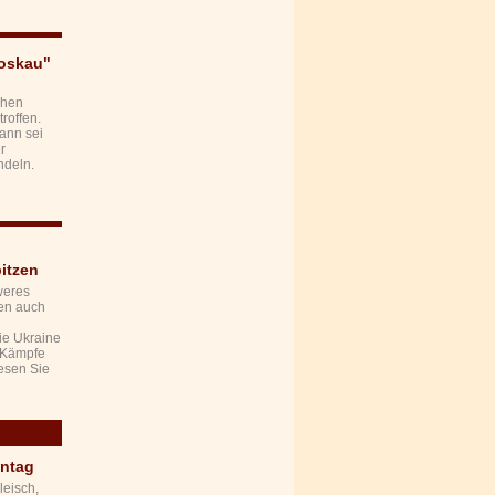
Moskau"
chen
roffen.
ann sei
r
ndeln.
itzen
weres
den auch
ie Ukraine
n Kämpfe
esen Sie
ontag
leisch,