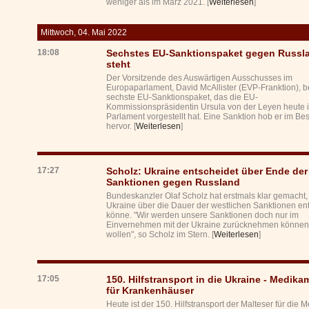
weniger als im März 2021. [
Weiterlesen
]
Mittwoch, 04. Mai 2022
18:08
Sechstes EU-Sanktionspaket gegen Russl
steht
Der Vorsitzende des Auswärtigen Ausschusses im
Europaparlament, David McAllister (EVP-Franktion), b
sechste EU-Sanktionspaket, das die EU-
Kommissionspräsidentin Ursula von der Leyen heute 
Parlament vorgestellt hat. Eine Sanktion hob er im B
hervor. [
Weiterlesen
]
17:27
Scholz: Ukraine entscheidet über Ende der
Sanktionen gegen Russland
Bundeskanzler Olaf Scholz hat erstmals klar gemacht,
Ukraine über die Dauer der westlichen Sanktionen en
könne. "Wir werden unsere Sanktionen doch nur im
Einvernehmen mit der Ukraine zurücknehmen können
wollen", so Scholz im Stern. [
Weiterlesen
]
17:05
150. Hilfstransport in die Ukraine - Medika
für Krankenhäuser
Heute ist der 150. Hilfstransport der Malteser für die