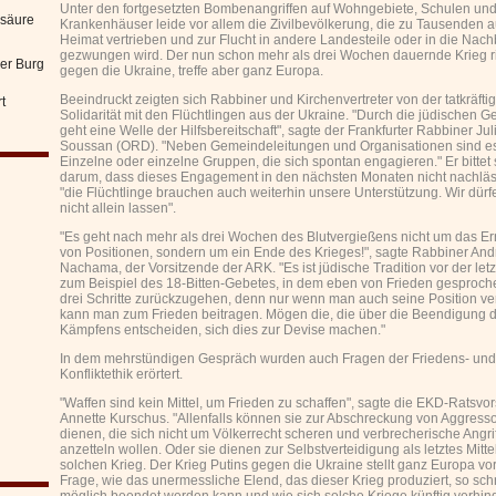
Unter den fortgesetzten Bombenangriffen auf Wohngebiete, Schulen un
nsäure
Krankenhäuser leide vor allem die Zivilbevölkerung, die zu Tausenden a
Heimat vertrieben und zur Flucht in andere Landesteile oder in die Nac
gezwungen wird. Der nun schon mehr als drei Wochen dauernde Krieg ri
er Burg
gegen die Ukraine, treffe aber ganz Europa.
Beeindruckt zeigten sich Rabbiner und Kirchenvertreter von der tatkräfti
t
Solidarität mit den Flüchtlingen aus der Ukraine. "Durch die jüdischen
geht eine Welle der Hilfsbereitschaft", sagte der Frankfurter Rabbiner J
Soussan (ORD). "Neben Gemeindeleitungen und Organisationen sind es
Einzelne oder einzelne Gruppen, die sich spontan engagieren." Er bittet
darum, dass dieses Engagement in den nächsten Monaten nicht nachläs
"die Flüchtlinge brauchen auch weiterhin unsere Unterstützung. Wir dürf
nicht allein lassen".
"Es geht nach mehr als drei Wochen des Blutvergießens nicht um das Er
von Positionen, sondern um ein Ende des Krieges!", sagte Rabbiner An
Nachama, der Vorsitzende der ARK. "Es ist jüdische Tradition vor der letz
zum Beispiel des 18-Bitten-Gebetes, in dem eben von Frieden gesproch
drei Schritte zurückzugehen, denn nur wenn man auch seine Position ve
kann man zum Frieden beitragen. Mögen die, die über die Beendigung 
Kämpfens entscheiden, sich dies zur Devise machen."
In dem mehrstündigen Gespräch wurden auch Fragen der Friedens- und
Konfliktethik erörtert.
"Waffen sind kein Mittel, um Frieden zu schaffen", sagte die EKD-Ratsvo
Annette Kurschus. "Allenfalls können sie zur Abschreckung von Aggress
dienen, die sich nicht um Völkerrecht scheren und verbrecherische Angri
anzetteln wollen. Oder sie dienen zur Selbstverteidigung als letztes Mitte
solchen Krieg. Der Krieg Putins gegen die Ukraine stellt ganz Europa vor
Frage, wie das unermessliche Elend, das dieser Krieg produziert, so sch