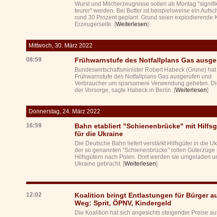
Wurst und Milcherzeugnisse sollen ab Montag "signifi
teurer" werden. Bei Butter ist beispielsweise ein Aufs
rund 30 Prozent geplant. Grund seien explodierende 
Erzeugerseite. [
Weiterlesen
]
Mittwoch, 30. März 2022
08:59
Frühwarnstufe des Notfallplans Gas ausge
Bundeswirtschaftsminister Robert Habeck (Grüne) hat
Frühwarnstufe des Notfallplans Gas ausgerufen und
Verbraucher um sparsamere Verwendung gebeten. Di
der Vorsorge, sagte Habeck in Berlin. [
Weiterlesen
]
Donnerstag, 24. März 2022
16:59
Bahn etabliert "Schienenbrücke" mit Hilfs
für die Ukraine
Die Deutsche Bahn liefert verstärkt Hilfsgüter in die Uk
der so genannten "Schienenbrücke" rollen Güterzüge 
Hilfsgütern nach Polen. Dort werden sie umgeladen un
Ukraine gebracht. [
Weiterlesen
]
12:02
Koalition bringt Entlastungen für Bürger a
Weg: Sprit, ÖPNV, Kindergeld
Die Koalition hat sich angesichts steigender Preise au