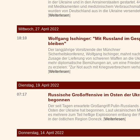
in der Ukraine und in den Anrainerstaaten gestartet. 4
mit Medikamenten und medizinischem Verbrauchsmate
wurden von Deutschland aus in die Ukraine versendet
[
Weiterlesen
]
Mittwoch, 27. April 2022
18:10
Wolfgang Ischinger: "Mit Russland im Ges
bleiben"
Der langjährige Vorsitzende der Münchner
Sicherheitskonferenz, Wolfgang Ischinger, mahnt nach
Zusage der Lieferung von schweren Waffen an die Uk
mehr diplomatische Bemühungen an, um eine Friede
zu erzielen: "Zur Not auch mit Kriegsverbrechern verh
[
Weiterlesen
]
Dienstag, 19. April 2022
07:17
Russische Großoffensive im Osten der Ukr
begonnen
Der seit Tagen erwartete Großangriff Putin-Russlands
Osten der Ukraine hat begonnen. Laut ukrainischen 
es mehrere zum Teil heftige Explosionen entlang der F
in der östlichen Region Donezk. [
Weiterlesen
]
Donnerstag, 14. April 2022