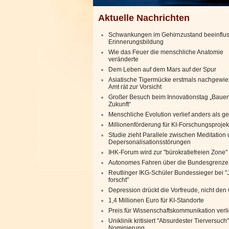
Aktuelle Nachrichten
Schwankungen im Gehirnzustand beeinflu
Erinnerungsbildung
Wie das Feuer die menschliche Anatomie
veränderte
Dem Leben auf dem Mars auf der Spur
Asiatische Tigermücke erstmals nachgewie
Amt rät zur Vorsicht
Großer Besuch beim Innovationstag „Bauen
Zukunft“
Menschliche Evolution verlief anders als g
Millionenförderung für KI-Forschungsprojek
Studie zieht Parallele zwischen Meditation
Depersonalisationsstörungen
IHK-Forum wird zur "bürokratiefreien Zone"
Autonomes Fahren über die Bundesgrenze
Reutlinger IKG-Schüler Bundessieger bei 
forscht"
Depression drückt die Vorfreude, nicht de
1,4 Millionen Euro für KI-Standorte
Preis für Wissenschaftskommunikation verl
Uniklinik kritisiert "Absurdester Tierversuch"
Nominierung