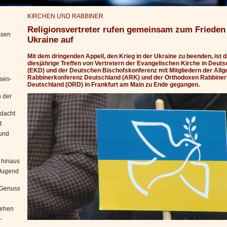
KIRCHEN UND RABBINER
Religionsvertreter rufen gemeinsam zum Frieden 
ssen
Ukraine auf
Mit dem dringenden Appell, den Krieg in der Ukraine zu beenden, ist 
diesjährige Treffen von Vertretern der Evangelischen Kirche in Deut
(EKD) und der Deutschen Bischofskonferenz mit Mitgliedern der All
Rabbinerkonferenz Deutschland (ARK) und der Orthodoxen Rabbiner
sen-
Deutschland (ORD) in Frankfurt am Main zu Ende gegangen.
 der
edacht
t
 und
 hinaus
"Jugend
n Genuss
iehen
-